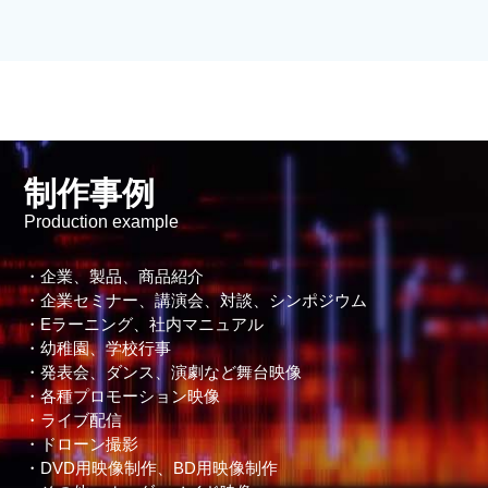
制作事例
Production example
・企業、製品、商品紹介
・企業セミナー、講演会、対談、シンポジウム
・Eラーニング、社内マニュアル
・幼稚園、学校行事
・発表会、ダンス、演劇など舞台映像
・各種プロモーション映像
・ライブ配信
・ドローン撮影
・DVD用映像制作、BD用映像制作