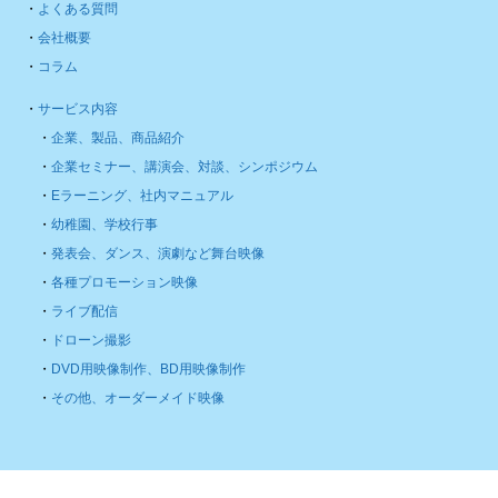
・
よくある質問
・
会社概要
・
コラム
・
サービス内容
・
企業、製品、商品紹介
・
企業セミナー、講演会、対談、シンポジウム
・
Eラーニング、社内マニュアル
・
幼稚園、学校行事
・
発表会、ダンス、演劇など舞台映像
・
各種プロモーション映像
・
ライブ配信
・
ドローン撮影
・
DVD用映像制作、BD用映像制作
・
その他、オーダーメイド映像
Back
To
Top
Copyright © 2022 pot-inc, All Rights Reserved